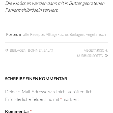
Die Klößchen werden dann mit in Butter gebratenen
Paniermehlbröseln serviert.
Posted in
alle Rezepte
,
Alltagsküche
,
Beilagen
,
Vegetarisch
Beitragsnavigation
BEILAGEN: BOHNENSALAT
VEGETARISCH:
KÜRBISRISOTTO
SCHREIBE EINEN KOMMENTAR
Deine E-Mail-Adresse wird nicht veröffentlicht.
Erforderliche Felder sind mit
*
markiert
Kommentar
*