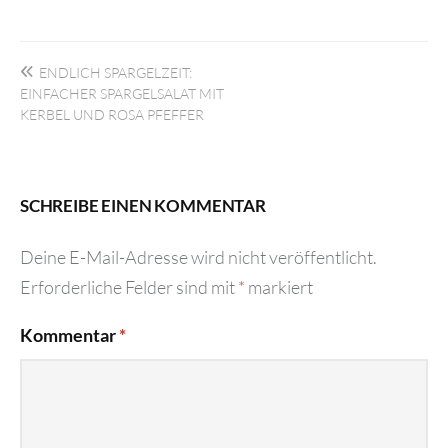
Beitragsnavigation
ENDLICH SPARGELZEIT:
EINFACHER SPARGELSALAT MIT
KERBEL UND ROSA PFEFFER
SCHREIBE EINEN KOMMENTAR
Deine E-Mail-Adresse wird nicht veröffentlicht.
Erforderliche Felder sind mit
*
markiert
Kommentar
*