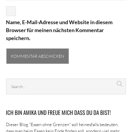
Name, E-Mail-Adresse und Website in diesem
Browser für meinen nächsten Kommentar
speichern.
Search
Sea
archives
ICH BIN AMIKA UND FREUE MICH DASS DU DA BIST!
Dieser Blog “Essen ohne Grenzen” soll keinesfalls bedeuten,
dass man beim Essen kein Ende finden soll, sondern viel mehr,