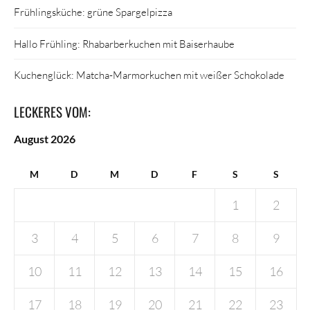
Frühlingsküche: grüne Spargelpizza
Hallo Frühling: Rhabarberkuchen mit Baiserhaube
Kuchenglück: Matcha-Marmorkuchen mit weißer Schokolade
LECKERES VOM:
August 2026
M
D
M
D
F
S
S
1
2
3
4
5
6
7
8
9
10
11
12
13
14
15
16
17
18
19
20
21
22
23