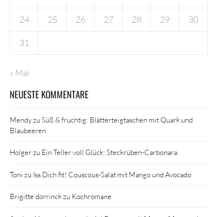
24
25
26
27
28
29
30
31
« Mai
NEUESTE KOMMENTARE
Mendy
zu
Süß & fruchtig: Blätterteigtaschen mit Quark und
Blaubeeren
Holger
zu
Ein Teller voll Glück: Steckrüben-Carbonara
Toni
zu
Iss Dich fit! Couscous-Salat mit Mango und Avocado
Brigitte dorrinck
zu
Kochromane