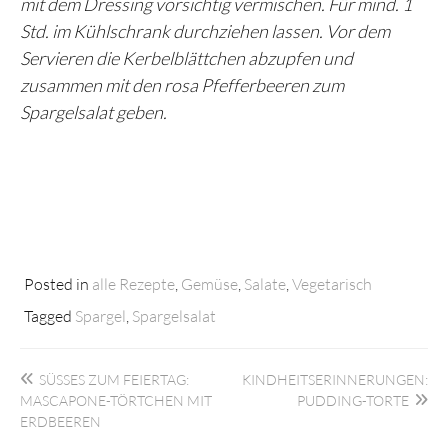
mit dem Dressing vorsichtig vermischen. Für mind. 1
Std. im Kühlschrank durchziehen lassen. Vor dem
Servieren die Kerbelblättchen abzupfen und
zusammen mit den rosa Pfefferbeeren zum
Spargelsalat geben.
Posted in
alle Rezepte
,
Gemüse
,
Salate
,
Vegetarisch
Tagged
Spargel
,
Spargelsalat
Beitragsnavigation
SÜSSES ZUM FEIERTAG: M
KINDHEITSERINNERUNGEN:
ASCAPONE-TÖRTCHEN MIT E
PUDDING-TORTE
RDBEEREN