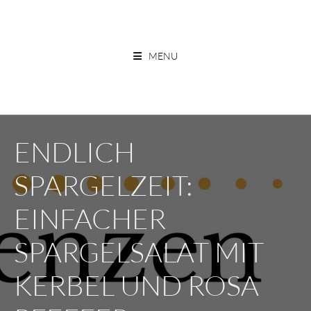
Skip
to
ESSEN OHNE GRENZEN
content
MENU
ENDLICH
SPARGELZEIT:
EINFACHER
SPARGELSALAT MIT
KERBEL UND ROSA