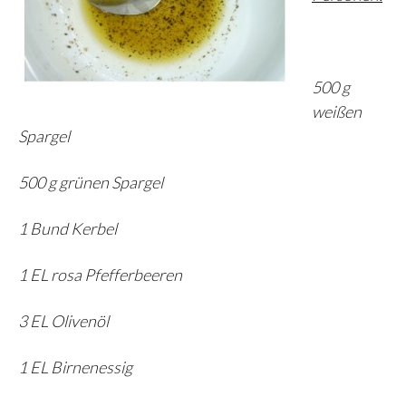
500 g
weißen
Spargel
500 g grünen Spargel
1 Bund Kerbel
1 EL rosa Pfefferbeeren
3 EL Olivenöl
1 EL Birnenessig