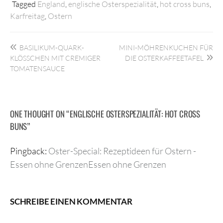
Tagged
England
,
englische Osterspezialität
,
hot cross buns
,
Karfreitag
,
Ostern
Beitragsnavigation
BASILIKUM-QUARK-
MINI-MÖHRENKUCHEN FÜR
KLÖSSCHEN MIT CREMIGER T
DIE OSTERKAFFEETAFEL
OMATENSAUCE
ONE THOUGHT ON “
ENGLISCHE OSTERSPEZIALITÄT: HOT CROSS
BUNS
”
Pingback:
Oster-Special: Rezeptideen für Ostern -
Essen ohne GrenzenEssen ohne Grenzen
SCHREIBE EINEN KOMMENTAR