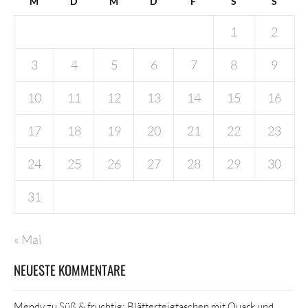
M
D
M
D
F
S
S
1
2
3
4
5
6
7
8
9
10
11
12
13
14
15
16
17
18
19
20
21
22
23
24
25
26
27
28
29
30
31
« Mai
NEUESTE KOMMENTARE
Mendy
zu
Süß & fruchtig: Blätterteigtaschen mit Quark und