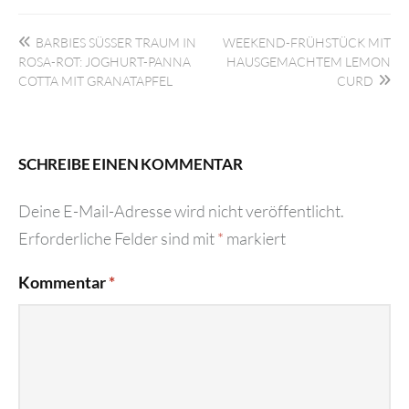
Beitragsnavigation
BARBIES SÜSSER TRAUM IN
WEEKEND-FRÜHSTÜCK MIT
ROSA-ROT: JOGHURT-PANNA
HAUSGEMACHTEM LEMON
COTTA MIT GRANATAPFEL
CURD
SCHREIBE EINEN KOMMENTAR
Deine E-Mail-Adresse wird nicht veröffentlicht.
Erforderliche Felder sind mit
*
markiert
Kommentar
*