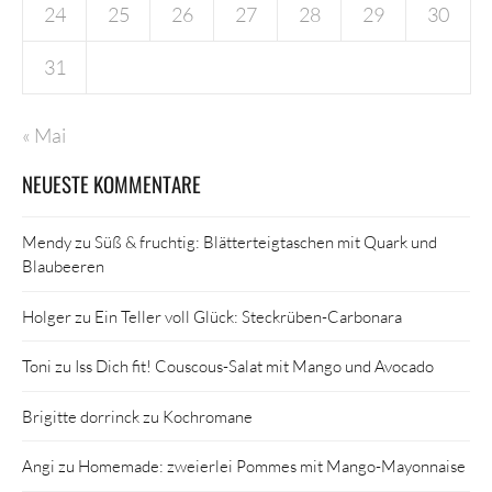
24
25
26
27
28
29
30
31
« Mai
NEUESTE KOMMENTARE
Mendy
zu
Süß & fruchtig: Blätterteigtaschen mit Quark und
Blaubeeren
Holger
zu
Ein Teller voll Glück: Steckrüben-Carbonara
Toni
zu
Iss Dich fit! Couscous-Salat mit Mango und Avocado
Brigitte dorrinck
zu
Kochromane
Angi
zu
Homemade: zweierlei Pommes mit Mango-Mayonnaise