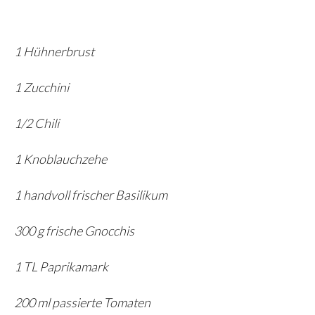
1 Hühnerbrust
1 Zucchini
1/2 Chili
1 Knoblauchzehe
1 handvoll frischer Basilikum
300 g frische Gnocchis
1 TL Paprikamark
200 ml passierte Tomaten