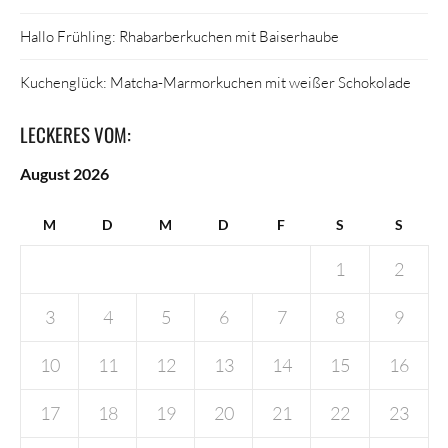
Hallo Frühling: Rhabarberkuchen mit Baiserhaube
Kuchenglück: Matcha-Marmorkuchen mit weißer Schokolade
LECKERES VOM:
August 2026
M
D
M
D
F
S
S
1
2
3
4
5
6
7
8
9
10
11
12
13
14
15
16
17
18
19
20
21
22
23