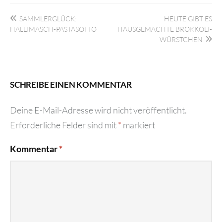
Beitragsnavigation
SAMMLERGLÜCK:
HEUTE GIBT ES
HALLIMASCH-PASTASOTTO
HAUSGEMACHTE BROKKOLI-
WÜRSTCHEN
SCHREIBE EINEN KOMMENTAR
Deine E-Mail-Adresse wird nicht veröffentlicht.
Erforderliche Felder sind mit
*
markiert
Kommentar
*