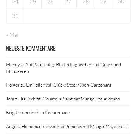
24
25
26
27
28
29
30
31
« Mai
NEUESTE KOMMENTARE
Mendy
zu
Süß & fruchtig: Blätterteigtaschen mit Quark und
Blaubeeren
Holger
zu
Ein Teller voll Glück: Steckrüben-Carbonara
Toni
zu
Iss Dich fit! Couscous-Salat mit Mango und Avocado
Brigitte dorrinck
zu
Kochromane
Angi
zu
Homemade: zweierlei Pommes mit Mango-Mayonnaise