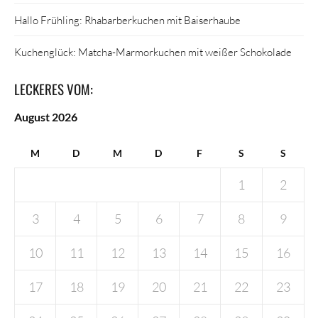
Hallo Frühling: Rhabarberkuchen mit Baiserhaube
Kuchenglück: Matcha-Marmorkuchen mit weißer Schokolade
LECKERES VOM:
August 2026
M
D
M
D
F
S
S
1
2
3
4
5
6
7
8
9
10
11
12
13
14
15
16
17
18
19
20
21
22
23