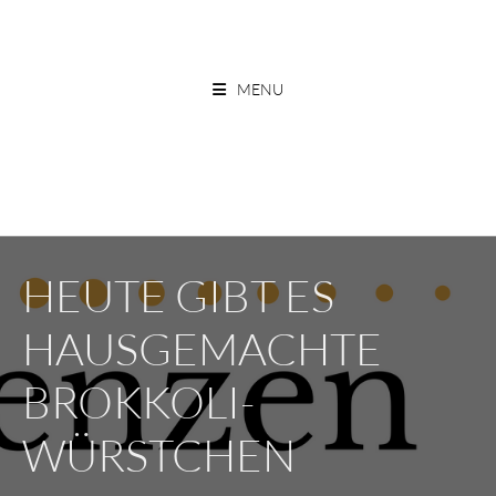
Skip
to
ESSEN OHNE GRENZEN
content
MENU
HEUTE GIBT ES
HAUSGEMACHTE
BROKKOLI-
WÜRSTCHEN