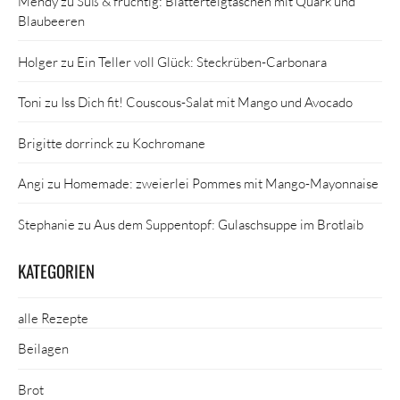
Mendy
zu
Süß & fruchtig: Blätterteigtaschen mit Quark und
Blaubeeren
Holger
zu
Ein Teller voll Glück: Steckrüben-Carbonara
Toni
zu
Iss Dich fit! Couscous-Salat mit Mango und Avocado
Brigitte dorrinck
zu
Kochromane
Angi
zu
Homemade: zweierlei Pommes mit Mango-Mayonnaise
Stephanie
zu
Aus dem Suppentopf: Gulaschsuppe im Brotlaib
KATEGORIEN
alle Rezepte
Beilagen
Brot