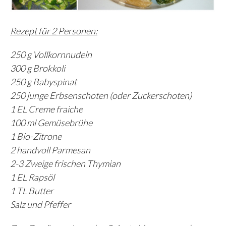
Rezept für 2 Personen:
250 g Vollkornnudeln
300 g Brokkoli
250 g Babyspinat
250 junge Erbsenschoten (oder Zuckerschoten)
1 EL Creme fraiche
100 ml Gemüsebrühe
1 Bio-Zitrone
2 handvoll Parmesan
2-3 Zweige frischen Thymian
1 EL Rapsöl
1 TL Butter
Salz und Pfeffer