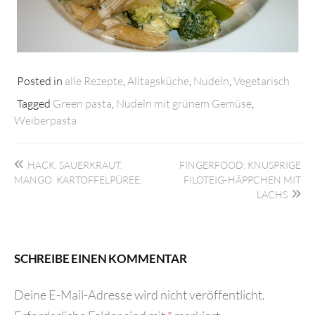
Posted in
alle Rezepte
,
Alltagsküche
,
Nudeln
,
Vegetarisch
Tagged
Green pasta
,
Nudeln mit grünem Gemüse
,
Weiberpasta
Beitragsnavigation
HACK. SAUERKRAUT.
FINGERFOOD: KNUSPRIGE
MANGO. KARTOFFELPÜREE.
FILOTEIG-HÄPPCHEN MIT
LACHS
SCHREIBE EINEN KOMMENTAR
Deine E-Mail-Adresse wird nicht veröffentlicht.