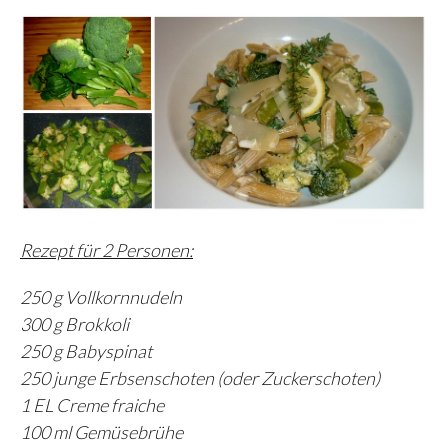
Rezept für 2 Personen:
250 g Vollkornnudeln
300 g Brokkoli
250 g Babyspinat
250 junge Erbsenschoten (oder Zuckerschoten)
1 EL Creme fraiche
100 ml Gemüsebrühe