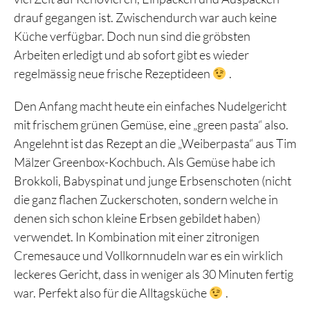
drauf gegangen ist. Zwischendurch war auch keine
Küche verfügbar. Doch nun sind die gröbsten
Arbeiten erledigt und ab sofort gibt es wieder
regelmässig neue frische Rezeptideen
.
Den Anfang macht heute ein einfaches Nudelgericht
mit frischem grünen Gemüse, eine „green pasta“ also.
Angelehnt ist das Rezept an die „Weiberpasta“ aus Tim
Mälzer Greenbox-Kochbuch. Als Gemüse habe ich
Brokkoli, Babyspinat und junge Erbsenschoten (nicht
die ganz flachen Zuckerschoten, sondern welche in
denen sich schon kleine Erbsen gebildet haben)
verwendet. In Kombination mit einer zitronigen
Cremesauce und Vollkornnudeln war es ein wirklich
leckeres Gericht, dass in weniger als 30 Minuten fertig
war. Perfekt also für die Alltagsküche
.