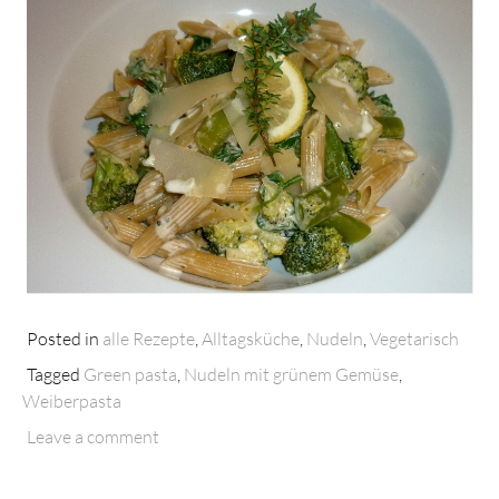
Posted in
alle Rezepte
,
Alltagsküche
,
Nudeln
,
Vegetarisch
Tagged
Green pasta
,
Nudeln mit grünem Gemüse
,
Weiberpasta
Leave a comment