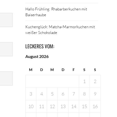
Hallo Frühling: Rhabarberkuchen mit
Baiserhaube
Kuchenglück: Matcha-Marmorkuchen mit
weißer Schokolade
LECKERES VOM:
August 2026
M
D
M
D
F
S
S
1
2
3
4
5
6
7
8
9
10
11
12
13
14
15
16