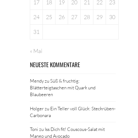
17
18
19
20
21
22
23
24
25
26
27
28
29
30
31
« Mai
NEUESTE KOMMENTARE
Mendy
zu
Süß & fruchtig:
Blätterteigtaschen mit Quark und
Blaubeeren
Holger
zu
Ein Teller voll Glück: Steckrüben-
Carbonara
Toni
zu
Iss Dich fit! Couscous-Salat mit
Mango und Avocado