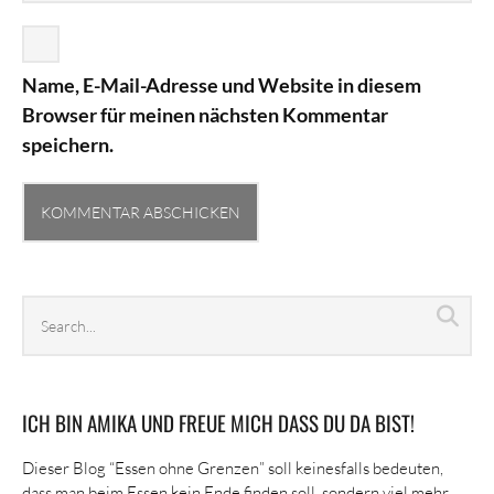
Name, E-Mail-Adresse und Website in diesem
Browser für meinen nächsten Kommentar
speichern.
Search
Sea
archives
ICH BIN AMIKA UND FREUE MICH DASS DU DA BIST!
Dieser Blog “Essen ohne Grenzen” soll keinesfalls bedeuten,
dass man beim Essen kein Ende finden soll, sondern viel mehr,