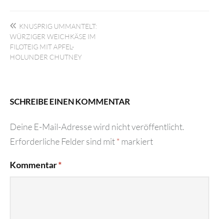
Beitragsnavigation
KNUSPRIG UMMANTELT:
WÜRZIGER WEICHKÄSE IM
FILOTEIG MIT APFEL-
HOLUNDER CHUTNEY
SCHREIBE EINEN KOMMENTAR
Deine E-Mail-Adresse wird nicht veröffentlicht.
Erforderliche Felder sind mit
*
markiert
Kommentar
*