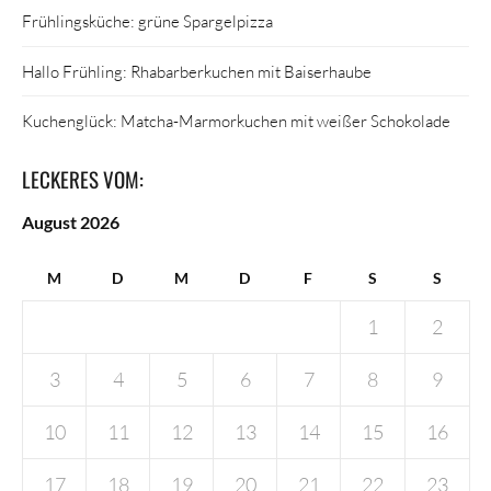
Frühlingsküche: grüne Spargelpizza
Hallo Frühling: Rhabarberkuchen mit Baiserhaube
Kuchenglück: Matcha-Marmorkuchen mit weißer Schokolade
LECKERES VOM:
August 2026
M
D
M
D
F
S
S
1
2
3
4
5
6
7
8
9
10
11
12
13
14
15
16
17
18
19
20
21
22
23