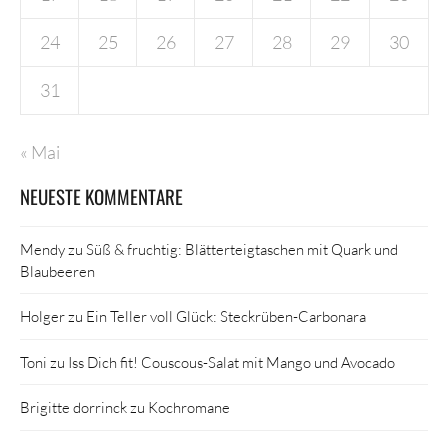
24
25
26
27
28
29
30
31
« Mai
NEUESTE KOMMENTARE
Mendy
zu
Süß & fruchtig: Blätterteigtaschen mit Quark und
Blaubeeren
Holger
zu
Ein Teller voll Glück: Steckrüben-Carbonara
Toni
zu
Iss Dich fit! Couscous-Salat mit Mango und Avocado
Brigitte dorrinck
zu
Kochromane