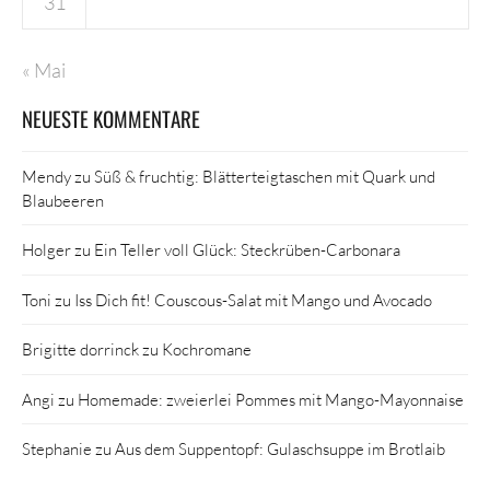
31
« Mai
NEUESTE KOMMENTARE
Mendy
zu
Süß & fruchtig: Blätterteigtaschen mit Quark und
Blaubeeren
Holger
zu
Ein Teller voll Glück: Steckrüben-Carbonara
Toni
zu
Iss Dich fit! Couscous-Salat mit Mango und Avocado
Brigitte dorrinck
zu
Kochromane
Angi
zu
Homemade: zweierlei Pommes mit Mango-Mayonnaise
Stephanie
zu
Aus dem Suppentopf: Gulaschsuppe im Brotlaib