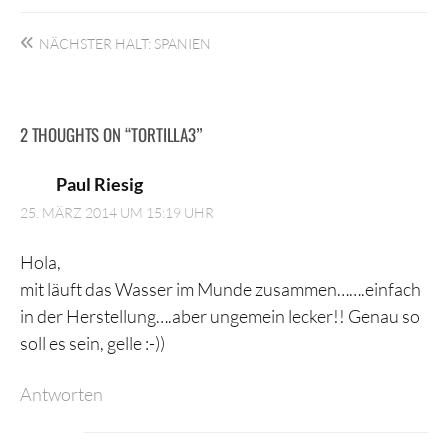
Beitragsnavigation
NÄCHSTER HALT: SPANIEN
2 THOUGHTS ON “
TORTILLA3
”
Paul Riesig
25. MÄRZ 2014 UM 15:19 UHR
Hola,
mit läuft das Wasser im Munde zusammen…….einfach
in der Herstellung….aber ungemein lecker!! Genau so
soll es sein, gelle :-))
Antworten