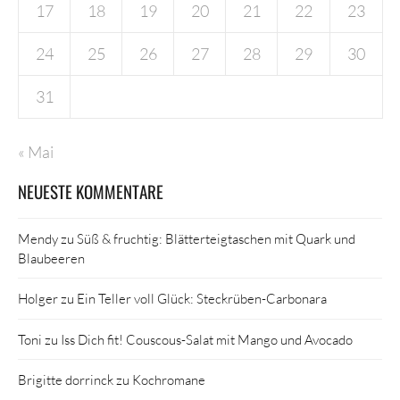
17
18
19
20
21
22
23
24
25
26
27
28
29
30
31
« Mai
NEUESTE KOMMENTARE
Mendy
zu
Süß & fruchtig: Blätterteigtaschen mit Quark und
Blaubeeren
Holger
zu
Ein Teller voll Glück: Steckrüben-Carbonara
Toni
zu
Iss Dich fit! Couscous-Salat mit Mango und Avocado
Brigitte dorrinck
zu
Kochromane