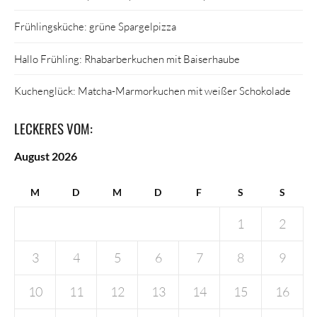
Frühlingsküche: grüne Spargelpizza
Hallo Frühling: Rhabarberkuchen mit Baiserhaube
Kuchenglück: Matcha-Marmorkuchen mit weißer Schokolade
LECKERES VOM:
August 2026
M
D
M
D
F
S
S
1
2
3
4
5
6
7
8
9
10
11
12
13
14
15
16