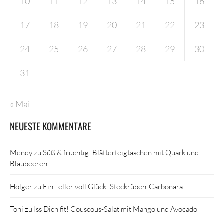
10
11
12
13
14
15
16
17
18
19
20
21
22
23
24
25
26
27
28
29
30
31
« Mai
NEUESTE KOMMENTARE
Mendy
zu
Süß & fruchtig: Blätterteigtaschen mit Quark und
Blaubeeren
Holger
zu
Ein Teller voll Glück: Steckrüben-Carbonara
Toni
zu
Iss Dich fit! Couscous-Salat mit Mango und Avocado