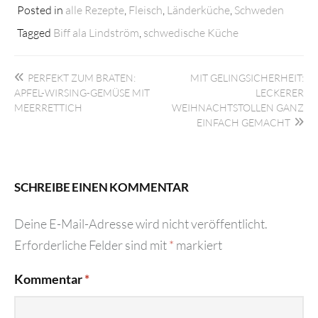
Posted in
alle Rezepte
,
Fleisch
,
Länderküche
,
Schweden
Tagged
Biff ala Lindström
,
schwedische Küche
Beitragsnavigation
PERFEKT ZUM BRATEN:
MIT GELINGSICHERHEIT:
APFEL-WIRSING-GEMÜSE MIT
LECKERER
MEERRETTICH
WEIHNACHTSTOLLEN GANZ
EINFACH GEMACHT
SCHREIBE EINEN KOMMENTAR
Deine E-Mail-Adresse wird nicht veröffentlicht.
Erforderliche Felder sind mit
*
markiert
Kommentar
*