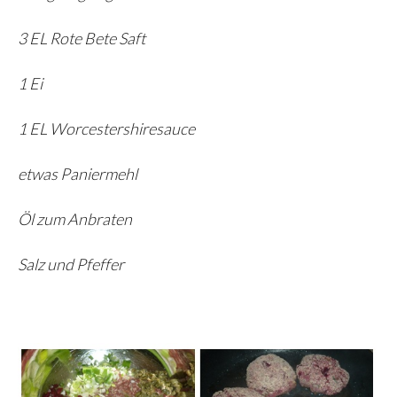
3 EL Rote Bete Saft
1 Ei
1 EL Worcestershiresauce
etwas Paniermehl
Öl zum Anbraten
Salz und Pfeffer