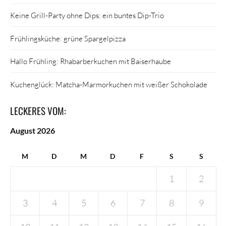
Keine Grill-Party ohne Dips: ein buntes Dip-Trio
Frühlingsküche: grüne Spargelpizza
Hallo Frühling: Rhabarberkuchen mit Baiserhaube
Kuchenglück: Matcha-Marmorkuchen mit weißer Schokolade
LECKERES VOM:
August 2026
M
D
M
D
F
S
S
1
2
3
4
5
6
7
8
9