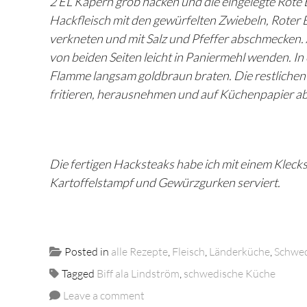
2 EL Kapern grob hacken und die eingelegte Rote B
Hackfleisch mit den gewürfelten Zwiebeln, Roter 
verkneten und mit Salz und Pfeffer abschmecken
von beiden Seiten leicht in Paniermehl wenden. In 
Flamme langsam goldbraun braten. Die restlichen
fritieren, herausnehmen und auf Küchenpapier ab
Die fertigen Hacksteaks habe ich mit einem Kleck
Kartoffelstampf und Gewürzgurken serviert.
Posted in
alle Rezepte
,
Fleisch
,
Länderküche
,
Schwe
Tagged
Biff ala Lindström
,
schwedische Küche
Leave a comment