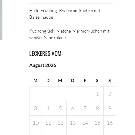
Hallo Frühling: Rhabarberkuchen mit
Baiserhaube
Kuchenglück: Matcha-Marmorkuchen mit
weißer Schokolade
LECKERES VOM:
August 2026
M
D
M
D
F
S
S
1
2
3
4
5
6
7
8
9
10
11
12
13
14
15
16