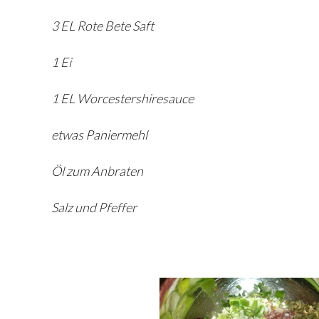
3 EL Rote Bete Saft
1 Ei
1 EL Worcestershiresauce
etwas Paniermehl
Öl zum Anbraten
Salz und Pfeffer