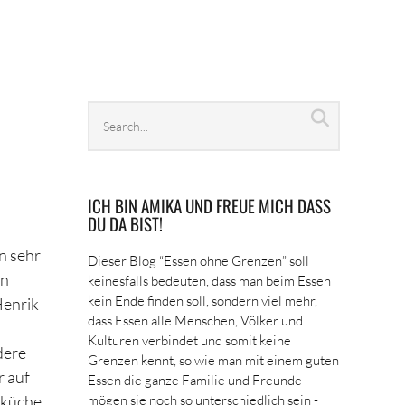
Search
Search
archives
ICH BIN AMIKA UND FREUE MICH DASS
DU DA BIST!
n sehr
Dieser Blog “Essen ohne Grenzen” soll
en
keinesfalls bedeuten, dass man beim Essen
kein Ende finden soll, sondern viel mehr,
Henrik
dass Essen alle Menschen, Völker und
Kulturen verbindet und somit keine
dere
Grenzen kennt, so wie man mit einem guten
r auf
Essen die ganze Familie und Freunde -
dküche
mögen sie noch so unterschiedlich sein -