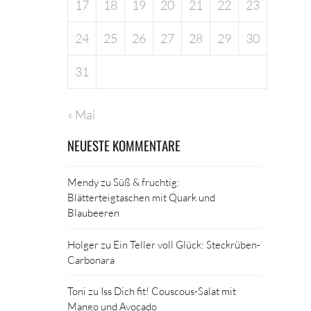
17
18
19
20
21
22
23
24
25
26
27
28
29
30
31
« Mai
NEUESTE KOMMENTARE
Mendy
zu
Süß & fruchtig:
Blätterteigtaschen mit Quark und
Blaubeeren
Holger
zu
Ein Teller voll Glück: Steckrüben-
Carbonara
Toni
zu
Iss Dich fit! Couscous-Salat mit
Mango und Avocado