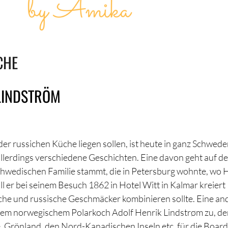
CHE
 LINDSTRÖM
er russichen Küche liegen sollen, ist heute in ganz Schwede
llerdings verschiedene Geschichten. Eine davon geht auf d
chwedischen Familie stammt, die in Petersburg wohnte, wo 
 er bei seinem Besuch 1862 in Hotel Witt in Kalmar kreiert
sche und russische Geschmäcker kombinieren sollte. Eine an
 dem norwegischem Polarkoch Adolf Henrik Lindstrøm zu, de
e, Grönland, den Nord-Kanadischen Inseln etc. für die Boar