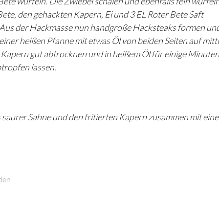
ete würfeln. Die Zwiebel schälen und ebenfalls fein würfel
Bete, den gehackten Kapern, Ei und 3 EL Roter Bete Saft
. Aus der Hackmasse nun handgroße Hacksteaks formen und
einer heißen Pfanne mit etwas Öl von beiden Seiten auf mitt
 Kapern gut abtrocknen und in heißem Öl für einige Minute
tropfen lassen.
s saurer Sahne und den fritierten Kapern zusammen mit ein
den