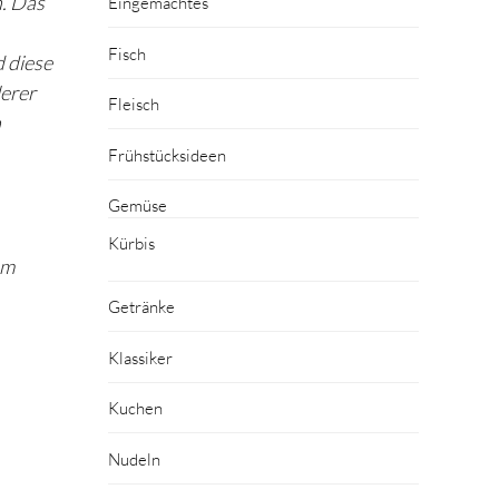
n. Das
Eingemachtes
Fisch
 diese
lerer
Fleisch
n
Frühstücksideen
Gemüse
Kürbis
em
Getränke
Klassiker
Kuchen
Nudeln