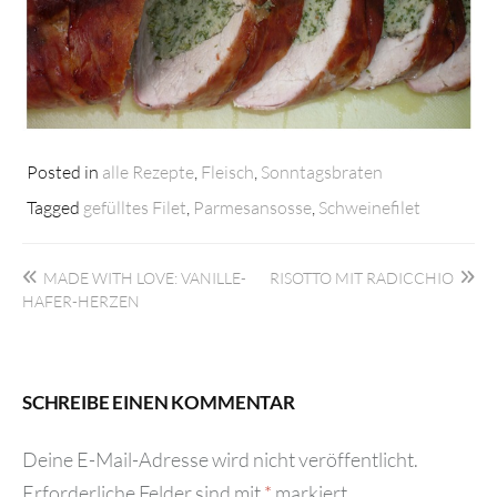
Posted in
alle Rezepte
,
Fleisch
,
Sonntagsbraten
Tagged
gefülltes Filet
,
Parmesansosse
,
Schweinefilet
Beitragsnavigation
MADE WITH LOVE: VANILLE-
RISOTTO MIT RADICCHIO
HAFER-HERZEN
SCHREIBE EINEN KOMMENTAR
Deine E-Mail-Adresse wird nicht veröffentlicht.
Erforderliche Felder sind mit
*
markiert