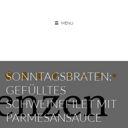
Skip
to
ESSEN OHNE GRENZEN
content
MENU
SONNTAGSBRATEN:
GEFÜLLTES
SCHWEINEFILET MIT
PARMESANSAUCE