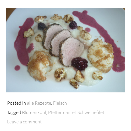
Posted in
alle Rezepte
,
Fleisch
Tagged
Blumenkohl
,
Pfeffermantel
,
Schweinefilet
Leave a comment