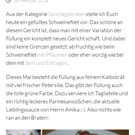
14. Februar 2014
Aus der Kategorie
Sonntagsbraten
stelle ich Euch
heute ein gefülltes Schweinefilet vor. Das schöne an
diesem Gericht ist, dass man mit einer Variation der
Füllung ein komplett neues Gericht schaft. Und dabei
sind keine Grenzen gesetzt: ab fruchtig wie beim
Schweinefilet
mit Pflaumen
oder eher würzig wie bei
dem mit
Senf und Estragon
.
Dieses Mal besteht die Füllung aus feinem Kalbsbrät
mit viel frischer Petersilie. Das gibt der Füllung auch
die tolle grüne Farbe. Dazu serviere ich Tagliatelle und
ein richtig leckeres Parmesansößchen, die aktuelle
Lieblingssauce von Herrn Amika ;-). Also nichts wie
ran an den Braten!