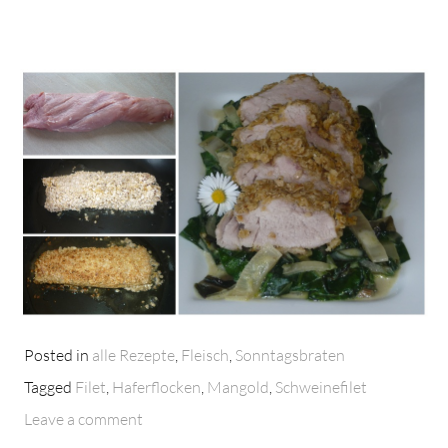
Posted in
alle Rezepte
,
Fleisch
,
Sonntagsbraten
Tagged
Filet
,
Haferflocken
,
Mangold
,
Schweinefilet
Leave a comment