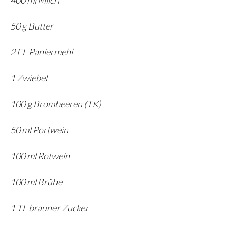
50 g Butter
2 EL Paniermehl
1 Zwiebel
100 g Brombeeren (TK)
50 ml Portwein
100 ml Rotwein
100 ml Brühe
1 TL brauner Zucker