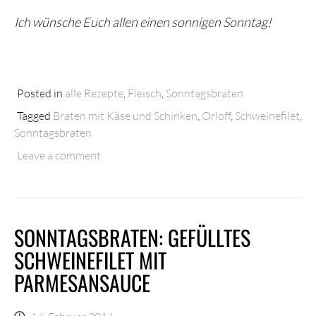
Ich wünsche Euch allen einen sonnigen Sonntag!
Posted in
alle Rezepte
,
Fleisch
,
Sonntagsbraten
Tagged
Braten mit Käse und Schinken
,
Orloff
,
Schweinefilet
,
Sonntagsbraten
Leave a comment
SONNTAGSBRATEN: GEFÜLLTES
SCHWEINEFILET MIT
PARMESANSAUCE