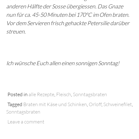
anderen Hälfte der Sosse übergiessen. Das Gnaze
nun für ca. 45-50 Minuten bei 170°C im Ofen braten.
Vor dem Servieren frisch gehackte Petersilie darüber
streuen.
Ich wünsche Euch allen einen sonnigen Sonntag!
Posted in
alle Rezepte
,
Fleisch
,
Sonntagsbraten
Tagged
Braten mit Käse und Schinken
,
Orloff
,
Schweinefilet
,
Sonntagsbraten
Leave a comment