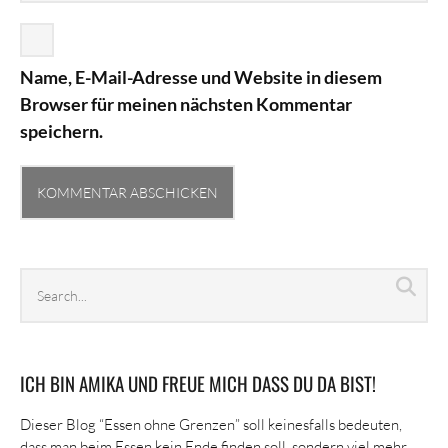
Name, E-Mail-Adresse und Website in diesem
Browser für meinen nächsten Kommentar
speichern.
Search
Sea
archives
ICH BIN AMIKA UND FREUE MICH DASS DU DA BIST!
Dieser Blog “Essen ohne Grenzen” soll keinesfalls bedeuten,
dass man beim Essen kein Ende finden soll, sondern viel mehr,