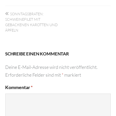
Beitragsnavigation
SONNTAGSBRATEN:
SCHWEINEFILET MIT
GEBACKENEN KAROTTEN UND
ÄPFELN
SCHREIBE EINEN KOMMENTAR
Deine E-Mail-Adresse wird nicht veröffentlicht.
Erforderliche Felder sind mit
*
markiert
Kommentar
*