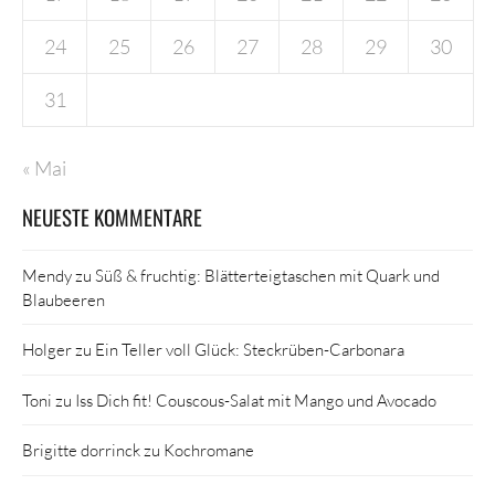
24
25
26
27
28
29
30
31
« Mai
NEUESTE KOMMENTARE
Mendy
zu
Süß & fruchtig: Blätterteigtaschen mit Quark und
Blaubeeren
Holger
zu
Ein Teller voll Glück: Steckrüben-Carbonara
Toni
zu
Iss Dich fit! Couscous-Salat mit Mango und Avocado
Brigitte dorrinck
zu
Kochromane