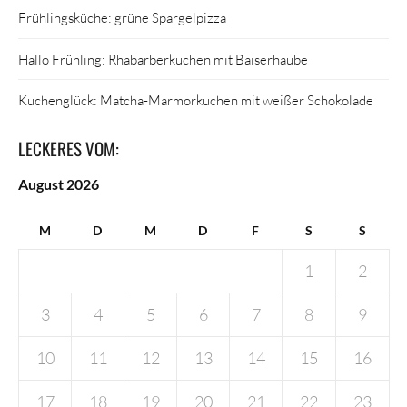
Frühlingsküche: grüne Spargelpizza
Hallo Frühling: Rhabarberkuchen mit Baiserhaube
Kuchenglück: Matcha-Marmorkuchen mit weißer Schokolade
LECKERES VOM:
August 2026
M
D
M
D
F
S
S
1
2
3
4
5
6
7
8
9
10
11
12
13
14
15
16
17
18
19
20
21
22
23