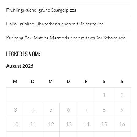
Frühlingsküche: grüne Spargelpizza
Hallo Frühling: Rhabarberkuchen mit Baiserhaube
Kuchenglück: Matcha-Marmorkuchen mit weißer Schokolade
LECKERES VOM:
August 2026
M
D
M
D
F
S
S
1
2
3
4
5
6
7
8
9
10
11
12
13
14
15
16