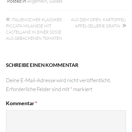
Posted in
Allgemein
,
Süsses
Beitragsnavigation
ITALIENISCHER KLASSIKER:
AUS DEM OFEN: KARTOFFEL-
PICCATA MILANESE MIT
APFEL-SELLERIE GRATIN
CASTELLANE IN EINER SOSSE
AUS GEBACKENEN TOMATEN
SCHREIBE EINEN KOMMENTAR
Deine E-Mail-Adresse wird nicht veröffentlicht.
Erforderliche Felder sind mit
*
markiert
Kommentar
*