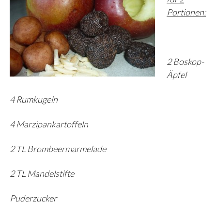
Portionen:
2 Boskop-
Äpfel
4 Rumkugeln
4 Marzipankartoffeln
2 TL Brombeermarmelade
2 TL Mandelstifte
Puderzucker