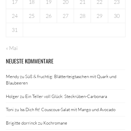
17
18
19
20
21
22
23
24
25
26
27
28
29
30
31
« Mai
NEUESTE KOMMENTARE
Mendy
zu
Süß & fruchtig: Blätterteigtaschen mit Quark und
Blaubeeren
Holger
zu
Ein Teller voll Glück: Steckrüben-Carbonara
Toni
zu
Iss Dich fit! Couscous-Salat mit Mango und Avocado
Brigitte dorrinck
zu
Kochromane