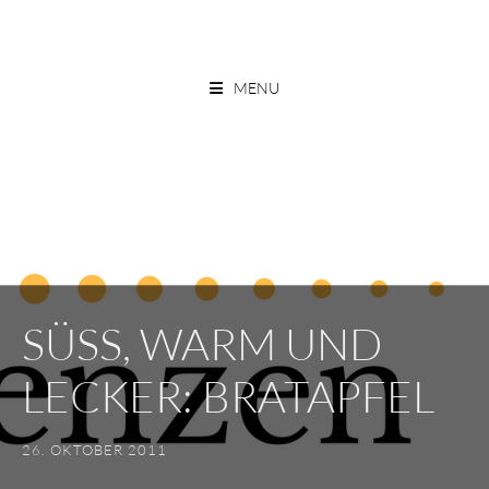
Skip
to
ESSEN OHNE GRENZEN
content
MENU
SÜSS, WARM UND L
ECKER: BRATAPFEL
26. OKTOBER 2011