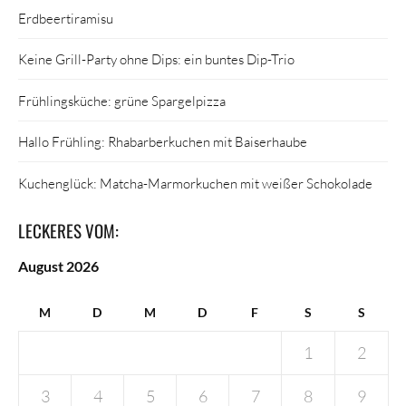
Erdbeertiramisu
Keine Grill-Party ohne Dips: ein buntes Dip-Trio
Frühlingsküche: grüne Spargelpizza
Hallo Frühling: Rhabarberkuchen mit Baiserhaube
Kuchenglück: Matcha-Marmorkuchen mit weißer Schokolade
LECKERES VOM:
August 2026
M
D
M
D
F
S
S
1
2
3
4
5
6
7
8
9