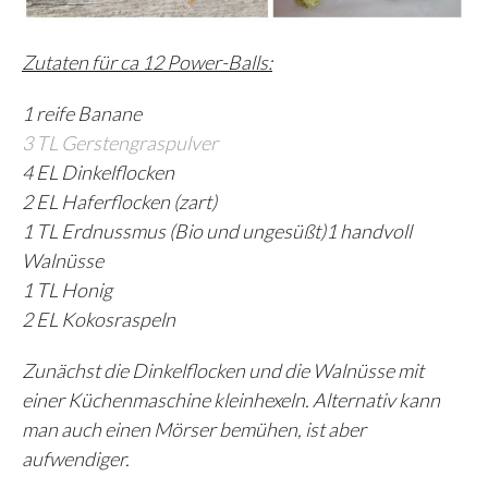
Zutaten für ca 12 Power-Balls:
1 reife Banane
3 TL Gerstengraspulver
4 EL Dinkelflocken
2 EL Haferflocken (zart)
1 TL Erdnussmus (Bio und ungesüßt)
1 handvoll
Walnüsse
1 TL Honig
2 EL Kokosraspeln
Zunächst die Dinkelflocken und die Walnüsse mit
einer Küchenmaschine kleinhexeln. Alternativ kann
man auch einen Mörser bemühen, ist aber
aufwendiger.