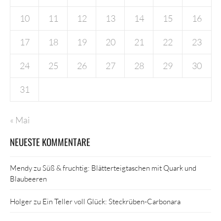
10
11
12
13
14
15
16
17
18
19
20
21
22
23
24
25
26
27
28
29
30
31
« Mai
NEUESTE KOMMENTARE
Mendy
zu
Süß & fruchtig: Blätterteigtaschen mit Quark und
Blaubeeren
Holger
zu
Ein Teller voll Glück: Steckrüben-Carbonara