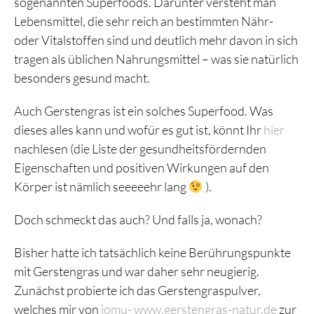
sogenannten Superfoods. Darunter versteht man
Lebensmittel, die sehr reich an bestimmten Nähr-
oder Vitalstoffen sind und deutlich mehr davon in sich
tragen als üblichen Nahrungsmittel – was sie natürlich
besonders gesund macht.
Auch Gerstengras ist ein solches Superfood. Was
dieses alles kann und wofür es gut ist, könnt Ihr
hier
nachlesen (die Liste der gesundheitsfördernden
Eigenschaften und positiven Wirkungen auf den
Körper ist nämlich seeeeehr lang
).
Doch schmeckt das auch? Und falls ja, wonach?
Bisher hatte ich tatsächlich keine Berührungspunkte
mit Gerstengras und war daher sehr neugierig.
Zunächst probierte ich das Gerstengraspulver,
welches mir von
jomu- www.gerstengras-natur.de
zur