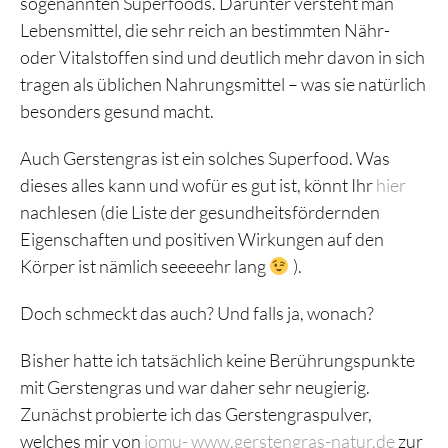
sogenannten Superfoods. Darunter versteht man
Lebensmittel, die sehr reich an bestimmten Nähr-
oder Vitalstoffen sind und deutlich mehr davon in sich
tragen als üblichen Nahrungsmittel – was sie natürlich
besonders gesund macht.
Auch Gerstengras ist ein solches Superfood. Was
dieses alles kann und wofür es gut ist, könnt Ihr
hier
nachlesen (die Liste der gesundheitsfördernden
Eigenschaften und positiven Wirkungen auf den
Körper ist nämlich seeeeehr lang
).
Doch schmeckt das auch? Und falls ja, wonach?
Bisher hatte ich tatsächlich keine Berührungspunkte
mit Gerstengras und war daher sehr neugierig.
Zunächst probierte ich das Gerstengraspulver,
welches mir von
jomu- www.gerstengras-natur.de
zur