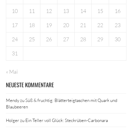
10
11
12
13
14
15
16
17
18
19
20
21
22
23
24
25
26
27
28
29
30
31
« Mai
NEUESTE KOMMENTARE
Mendy
zu
Süß & fruchtig: Blätterteigtaschen mit Quark und
Blaubeeren
Holger
zu
Ein Teller voll Glück: Steckrüben-Carbonara