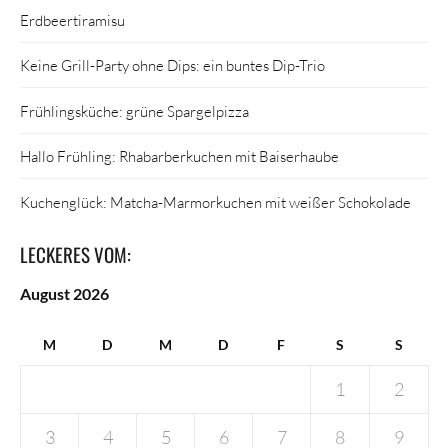
Erdbeertiramisu
Keine Grill-Party ohne Dips: ein buntes Dip-Trio
Frühlingsküche: grüne Spargelpizza
Hallo Frühling: Rhabarberkuchen mit Baiserhaube
Kuchenglück: Matcha-Marmorkuchen mit weißer Schokolade
LECKERES VOM:
August 2026
M
D
M
D
F
S
S
1
2
3
4
5
6
7
8
9