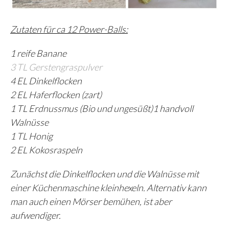
Zutaten für ca 12 Power-Balls:
1 reife Banane
3 TL Gerstengraspulver
4 EL Dinkelflocken
2 EL Haferflocken (zart)
1 TL Erdnussmus (Bio und ungesüßt)
1 handvoll
Walnüsse
1 TL Honig
2 EL Kokosraspeln
Zunächst die Dinkelflocken und die Walnüsse mit
einer Küchenmaschine kleinhexeln. Alternativ kann
man auch einen Mörser bemühen, ist aber
aufwendiger.