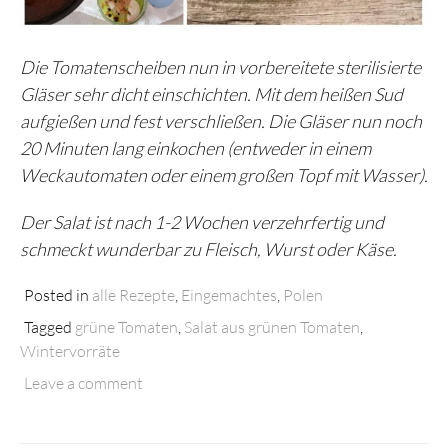
Die Tomatenscheiben nun in vorbereitete sterilisierte
Gläser sehr dicht einschichten. Mit dem heißen Sud
aufgießen und fest verschließen. Die Gläser nun noch
20 Minuten lang einkochen (entweder in einem
Weckautomaten oder einem großen Topf mit Wasser).
Der Salat ist nach 1-2 Wochen verzehrfertig und
schmeckt wunderbar zu Fleisch, Wurst oder Käse.
Posted in
alle Rezepte
,
Eingemachtes
,
Polen
Tagged
grüne Tomaten
,
Salat aus grünen Tomaten
,
Wintervorräte
Leave a comment