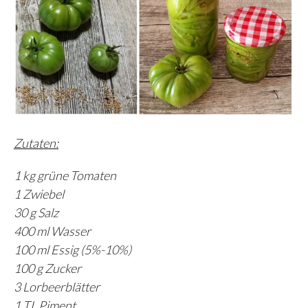
Zutaten:
1 kg grüne Tomaten
1 Zwiebel
30 g Salz
400 ml Wasser
100 ml Essig (5%-10%)
100 g Zucker
3 Lorbeerblätter
1 TL Piment