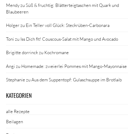
Mendy
zu
Süß & fruchtig: Blätterteigtaschen mit Quark und
Blaubeeren
Holger
zu
Ein Teller voll Glück: Steckrüben-Carbonara
Toni
zu
Iss Dich fit! Couscous-Salat mit Mango und Avocado
Brigitte dorrinck
zu
Kochromane
Angi
zu
Homemade: zweierlei Pommes mit Mango-Mayonnaise
Stephanie
zu
Aus dem Suppentopf: Gulaschsuppe im Brotlaib
KATEGORIEN
alle Rezepte
Beilagen