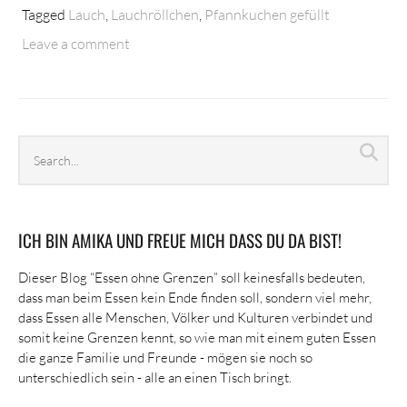
Tagged
Lauch
,
Lauchröllchen
,
Pfannkuchen gefüllt
Leave a comment
Search
Sea
archives
ICH BIN AMIKA UND FREUE MICH DASS DU DA BIST!
Dieser Blog “Essen ohne Grenzen” soll keinesfalls bedeuten,
dass man beim Essen kein Ende finden soll, sondern viel mehr,
dass Essen alle Menschen, Völker und Kulturen verbindet und
somit keine Grenzen kennt, so wie man mit einem guten Essen
die ganze Familie und Freunde - mögen sie noch so
unterschiedlich sein - alle an einen Tisch bringt.