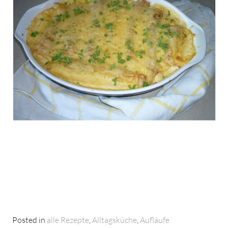
Posted in
alle Rezepte
,
Alltagsküche
,
Aufläufe