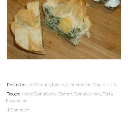
Posted in
alle Rezepte
,
Italien
,
Länderküche
,
Vegetarisch
Tagged
kleine Spinattorte
,
Ostern
,
Spinatkuchen
,
Torta
Pasqualina
1 Comment