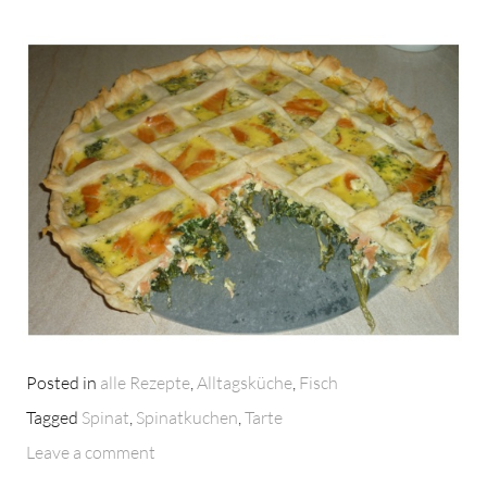
Posted in
alle Rezepte
,
Alltagsküche
,
Fisch
Tagged
Spinat
,
Spinatkuchen
,
Tarte
Leave a comment