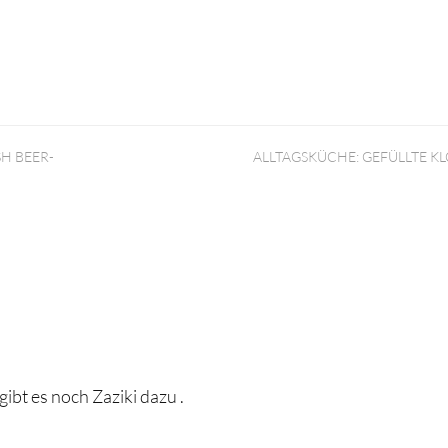
H BEER-
ALLTAGSKÜCHE: GEFÜLLTE KLÖ
ibt es noch Zaziki dazu .