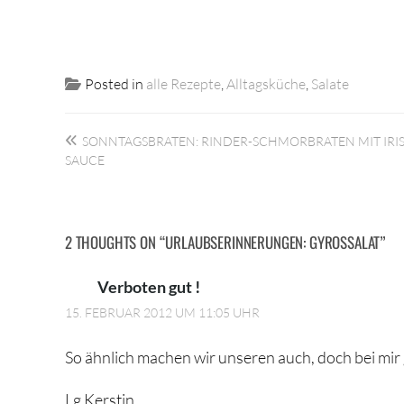
Posted in
alle Rezepte
,
Alltagsküche
,
Salate
Beitragsnavigation
SONNTAGSBRATEN: RINDER-SCHMORBRATEN MIT IRIS
SAUCE
2 THOUGHTS ON “
URLAUBSERINNERUNGEN: GYROSSALAT
”
Verboten gut !
15. FEBRUAR 2012 UM 11:05 UHR
So ähnlich machen wir unseren auch, doch bei mir g
Lg Kerstin