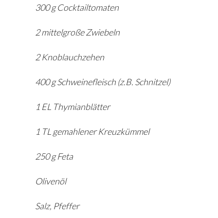
300 g Cocktailtomaten
2 mittelgroße Zwiebeln
2 Knoblauchzehen
400 g Schweinefleisch (z.B. Schnitzel)
1 EL Thymianblätter
1 TL gemahlener Kreuzkümmel
250 g Feta
Olivenöl
Salz, Pfeffer