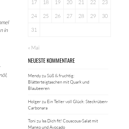
17
18
19
20
21
22
23
24
25
26
27
28
29
30
mmel
31
n in
« Mai
NEUESTE KOMMENTARE
nöl,
Mendy
zu
Süß & fruchtig:
Blätterteigtaschen mit Quark und
Blaubeeren
Holger
zu
Ein Teller voll Glück: Steckrüben-
Carbonara
Toni
zu
Iss Dich fit! Couscous-Salat mit
Mango und Avocado