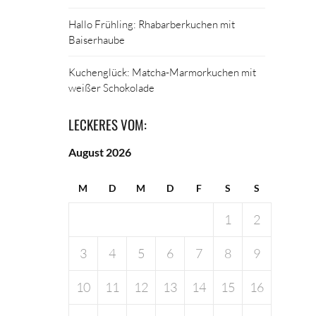
Hallo Frühling: Rhabarberkuchen mit
Baiserhaube
Kuchenglück: Matcha-Marmorkuchen mit
weißer Schokolade
LECKERES VOM:
August 2026
M
D
M
D
F
S
S
1
2
3
4
5
6
7
8
9
10
11
12
13
14
15
16