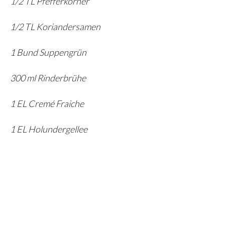
1/2 TL Pfefferkörner
1/2 TL Koriandersamen
1 Bund Suppengrün
300 ml Rinderbrühe
1 EL Cremé Fraiche
1 EL Holundergellee