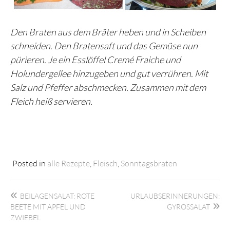
Den Braten aus dem Bräter heben und in Scheiben
schneiden. Den Bratensaft und das Gemüse nun
pürieren. Je ein Esslöffel Cremé Fraiche und
Holundergellee hinzugeben und gut verrühren. Mit
Salz und Pfeffer abschmecken. Zusammen mit dem
Fleich heiß servieren.
Posted in
alle Rezepte
,
Fleisch
,
Sonntagsbraten
Beitragsnavigation
BEILAGENSALAT: ROTE
URLAUBSERINNERUNGEN:
BEETE MIT APFEL UND
GYROSSALAT
ZWIEBEL