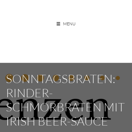
Skip
to
ESSEN OHNE GRENZEN
content
MENU
SONNTAGSBRATEN:
RINDER-
SCHMORBRATEN MIT
IRISH BEER-SAUCE