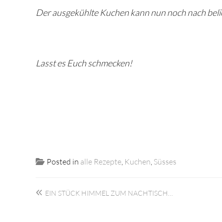
Der ausgekühlte Kuchen kann nun noch nach belie
Lasst es Euch schmecken!
Posted in
alle Rezepte
,
Kuchen
,
Süsses
Beitragsnavigation
EIN STÜCK HIMMEL ZUM NACHTISCH…