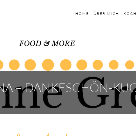
HOME
ÜBER MICH
KOC
NA – DANKESCHÖN-KU