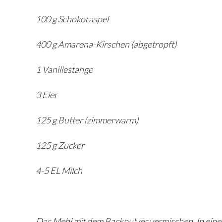
100 g Schokoraspel
400 g Amarena-Kirschen (abgetropft)
1 Vanillestange
3 Eier
125 g Butter (zimmerwarm)
125 g Zucker
4-5 EL Milch
Das Mehl mit dem Backpulver vermischen. In einer