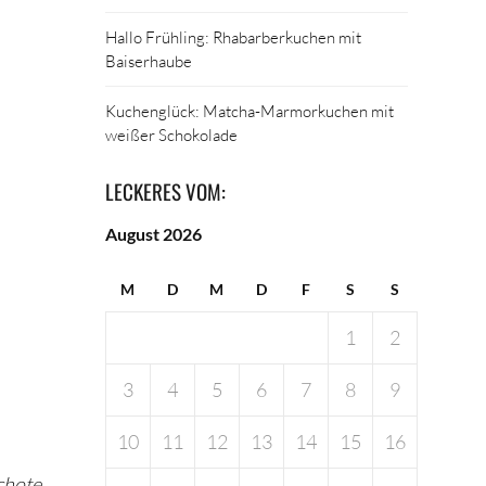
Hallo Frühling: Rhabarberkuchen mit
Baiserhaube
Kuchenglück: Matcha-Marmorkuchen mit
weißer Schokolade
LECKERES VOM:
August 2026
M
D
M
D
F
S
S
1
2
3
4
5
6
7
8
9
10
11
12
13
14
15
16
chote,