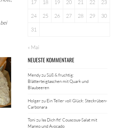
17
18
19
20
21
22
23
24
25
26
27
28
29
30
 bei
31
« Mai
NEUESTE KOMMENTARE
Mendy
zu
Süß & fruchtig:
Blätterteigtaschen mit Quark und
Blaubeeren
Holger
zu
Ein Teller voll Glück: Steckrüben-
Carbonara
Toni
zu
Iss Dich fit! Couscous-Salat mit
Mango und Avocado