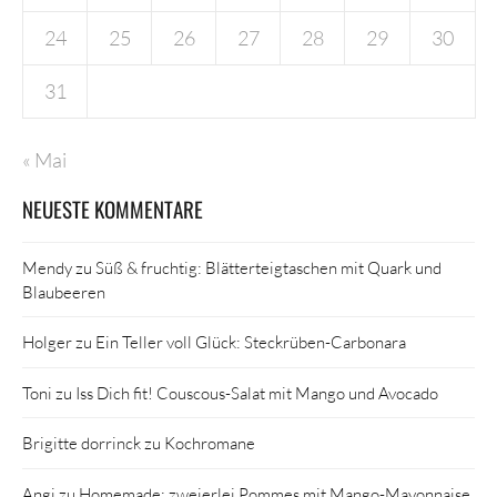
24
25
26
27
28
29
30
31
« Mai
NEUESTE KOMMENTARE
Mendy
zu
Süß & fruchtig: Blätterteigtaschen mit Quark und
Blaubeeren
Holger
zu
Ein Teller voll Glück: Steckrüben-Carbonara
Toni
zu
Iss Dich fit! Couscous-Salat mit Mango und Avocado
Brigitte dorrinck
zu
Kochromane
Angi
zu
Homemade: zweierlei Pommes mit Mango-Mayonnaise