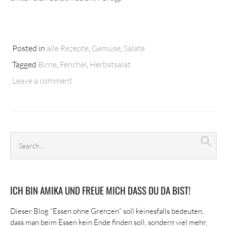
Posted in
alle Rezepte
,
Gemüse
,
Salate
Tagged
Birne
,
Fenchel
,
Herbstsalat
Leave a comment
Search
Sea
archives
ICH BIN AMIKA UND FREUE MICH DASS DU DA BIST!
Dieser Blog “Essen ohne Grenzen” soll keinesfalls bedeuten,
dass man beim Essen kein Ende finden soll, sondern viel mehr,