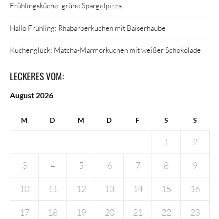
Frühlingsküche: grüne Spargelpizza
Hallo Frühling: Rhabarberkuchen mit Baiserhaube
Kuchenglück: Matcha-Marmorkuchen mit weißer Schokolade
LECKERES VOM:
August 2026
M
D
M
D
F
S
S
1
2
3
4
5
6
7
8
9
10
11
12
13
14
15
16
17
18
19
20
21
22
23