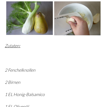
Zutaten:
2 Fenchelknollen
2 Birnen
1 EL Honig-Balsamico
1 EL Olivenöl