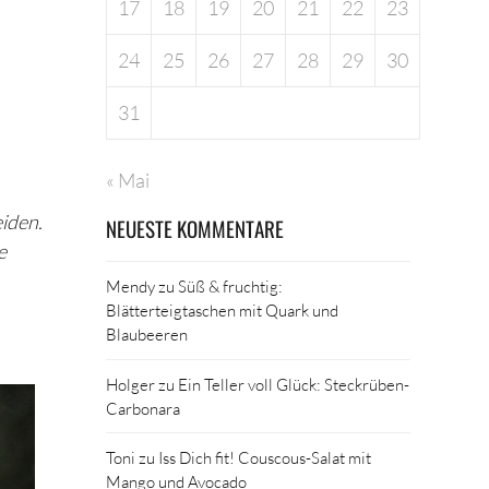
17
18
19
20
21
22
23
24
25
26
27
28
29
30
31
« Mai
eiden.
NEUESTE KOMMENTARE
e
Mendy
zu
Süß & fruchtig:
Blätterteigtaschen mit Quark und
Blaubeeren
Holger
zu
Ein Teller voll Glück: Steckrüben-
Carbonara
Toni
zu
Iss Dich fit! Couscous-Salat mit
Mango und Avocado