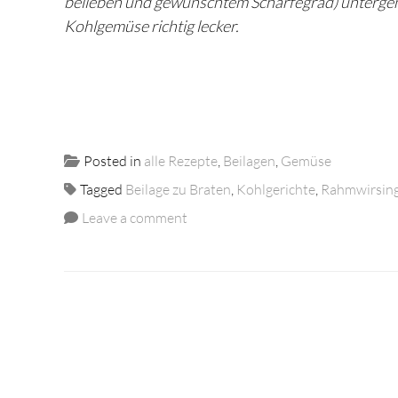
belieben und gewünschtem Schärfegrad) untergem
Kohlgemüse richtig lecker.
Posted in
alle Rezepte
,
Beilagen
,
Gemüse
Tagged
Beilage zu Braten
,
Kohlgerichte
,
Rahmwirsin
Leave a comment