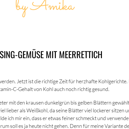
RSING-GEMÜSE MIT MEERRETTICH
werden. Jetzt ist die richtige Zeit für herzhafte Kohlgerichte.
itamin-C-Gehalt von Kohl auch noch richtig gesund.
ter mit den krausen dunkelgrün bis gelben Blättern gewählt
el lieber als Weißkohl, da seine Blätter viel lockerer sitzen 
lde ich mir ein, dass er etwas feiner schmeckt und verwende
um soll es ja heute nicht gehen. Denn für meine Variante d