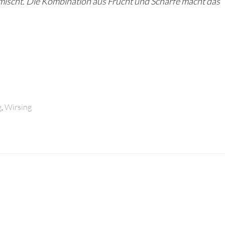
ischt. Die Kombination aus Frucht und Schärfe macht das
g
,
Wirsing