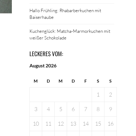
Hallo Frühling: Rhabarberkuchen mit
Baiserhaube
Kuchenglück: Matcha-Marmorkuchen mit
weißer Schokolade
LECKERES VOM:
August 2026
M
D
M
D
F
S
S
1
2
3
4
5
6
7
8
9
10
11
12
13
14
15
16