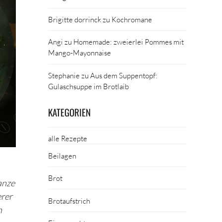
Brigitte dorrinck
zu
Kochromane
Angi
zu
Homemade: zweierlei Pommes mit
Mango-Mayonnaise
Stephanie
zu
Aus dem Suppentopf:
Gulaschsuppe im Brotlaib
KATEGORIEN
alle Rezepte
Beilagen
Brot
anze
erer
Brotaufstrich
h