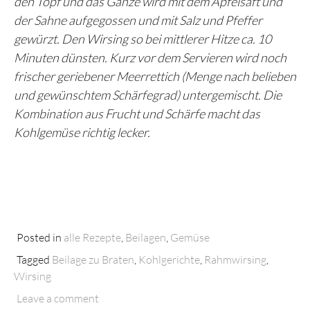
den Topf und das Ganze wird mit dem Apfelsaft und
der Sahne aufgegossen und mit Salz und Pfeffer
gewürzt. Den Wirsing so bei mittlerer Hitze ca. 10
Minuten dünsten. Kurz vor dem Servieren wird noch
frischer geriebener Meerrettich (Menge nach belieben
und gewünschtem Schärfegrad) untergemischt. Die
Kombination aus Frucht und Schärfe macht das
Kohlgemüse richtig lecker.
Posted in
alle Rezepte
,
Beilagen
,
Gemüse
Tagged
Beilage zu Braten
,
Kohlgerichte
,
Rahmwirsing
,
Wirsing
Leave a comment