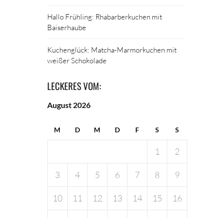
Hallo Frühling: Rhabarberkuchen mit
Baiserhaube
Kuchenglück: Matcha-Marmorkuchen mit
weißer Schokolade
LECKERES VOM:
August 2026
M
D
M
D
F
S
S
1
2
3
4
5
6
7
8
9
10
11
12
13
14
15
16