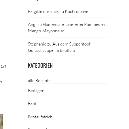
Brigitte dorrinck
zu
Kochromane
Angi
zu
Homemade: zweierlei Pommes mit
Mango-Mayonnaise
Stephanie
zu
Aus dem Suppentopf:
Gulaschsuppe im Brotlaib
KATEGORIEN
hen
alle Rezepte
l
Beilagen
Brot
Brotaufstrich