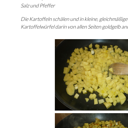
Salz und Pfeffer
Die Kartoffeln schälen und in kleine, gleichmäßige
Kartoffelwürfel darin von allen Seiten goldgelb a