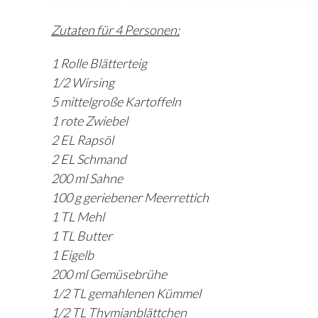
Zutaten für 4 Personen:
1 Rolle Blätterteig
1/2 Wirsing
5 mittelgroße Kartoffeln
1 rote Zwiebel
2 EL Rapsöl
2 EL Schmand
200 ml Sahne
100 g geriebener Meerrettich
1 TL Mehl
1 TL Butter
1 Eigelb
200 ml Gemüsebrühe
1/2 TL gemahlenen Kümmel
1/2 TL Thymianblättchen