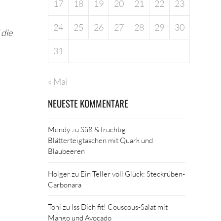
17
18
19
20
21
22
23
24
25
26
27
28
29
30
 die
31
« Mai
NEUESTE KOMMENTARE
Mendy
zu
Süß & fruchtig:
Blätterteigtaschen mit Quark und
Blaubeeren
Holger
zu
Ein Teller voll Glück: Steckrüben-
Carbonara
Toni
zu
Iss Dich fit! Couscous-Salat mit
Mango und Avocado