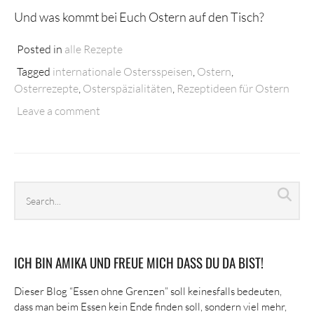
Und was kommt bei Euch Ostern auf den Tisch?
Posted in
alle Rezepte
Tagged
internationale Ostersspeisen
,
Ostern
,
Osterrezepte
,
Osterspäzialitäten
,
Rezeptideen für Ostern
Leave a comment
Search
Sea
archives
ICH BIN AMIKA UND FREUE MICH DASS DU DA BIST!
Dieser Blog “Essen ohne Grenzen” soll keinesfalls bedeuten,
dass man beim Essen kein Ende finden soll, sondern viel mehr,