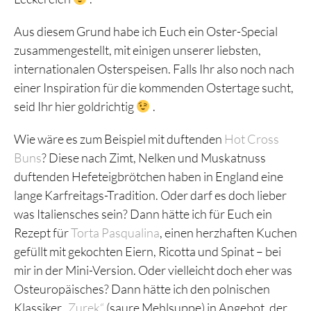
Aus diesem Grund habe ich Euch ein Oster-Special
zusammengestellt, mit einigen unserer liebsten,
internationalen Osterspeisen. Falls Ihr also noch nach
einer Inspiration für die kommenden Ostertage sucht,
seid Ihr hier goldrichtig
.
Wie wäre es zum Beispiel mit duftenden
Hot Cross
Buns
? Diese nach Zimt, Nelken und Muskatnuss
duftenden Hefeteigbrötchen haben in England eine
lange Karfreitags-Tradition. Oder darf es doch lieber
was Italiensches sein? Dann hätte ich für Euch ein
Rezept für
Torta Pasqualina
, einen herzhaften Kuchen
gefüllt mit gekochten Eiern, Ricotta und Spinat – bei
mir in der Mini-Version. Oder vielleicht doch eher was
Osteuropäisches? Dann hätte ich den polnischen
Klassiker
„Zurek“
(saure Mehlsuppe) in Angebot, der