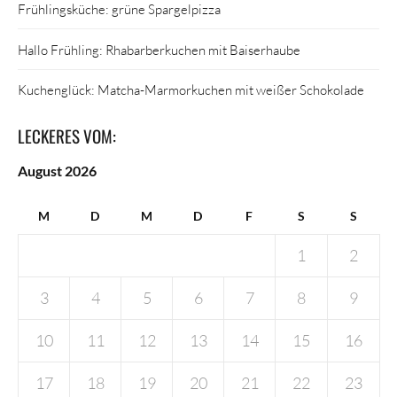
Frühlingsküche: grüne Spargelpizza
Hallo Frühling: Rhabarberkuchen mit Baiserhaube
Kuchenglück: Matcha-Marmorkuchen mit weißer Schokolade
LECKERES VOM:
August 2026
M
D
M
D
F
S
S
1
2
3
4
5
6
7
8
9
10
11
12
13
14
15
16
17
18
19
20
21
22
23