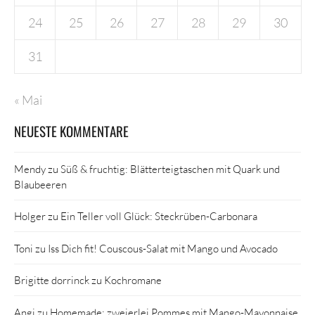
24
25
26
27
28
29
30
31
« Mai
NEUESTE KOMMENTARE
Mendy
zu
Süß & fruchtig: Blätterteigtaschen mit Quark und
Blaubeeren
Holger
zu
Ein Teller voll Glück: Steckrüben-Carbonara
Toni
zu
Iss Dich fit! Couscous-Salat mit Mango und Avocado
Brigitte dorrinck
zu
Kochromane
Angi
zu
Homemade: zweierlei Pommes mit Mango-Mayonnaise