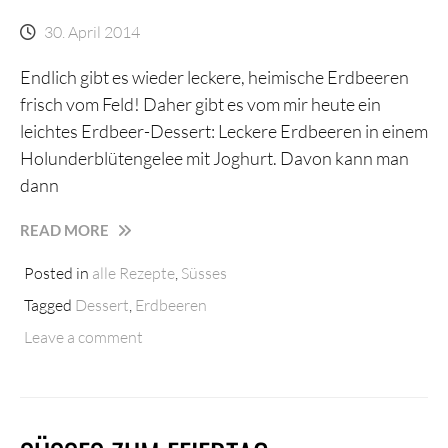
30. April 2014
Endlich gibt es wieder leckere, heimische Erdbeeren
frisch vom Feld! Daher gibt es vom mir heute ein
leichtes Erdbeer-Dessert: Leckere Erdbeeren in einem
Holunderblütengelee mit Joghurt. Davon kann man
dann
LEICHTES
READ MORE
DESSERT
Posted in
alle Rezepte
,
Süsses
MIT
JOGHURT
Tagged
Dessert
,
Erdbeeren
UND
Leave a comment
ERDBEEREN