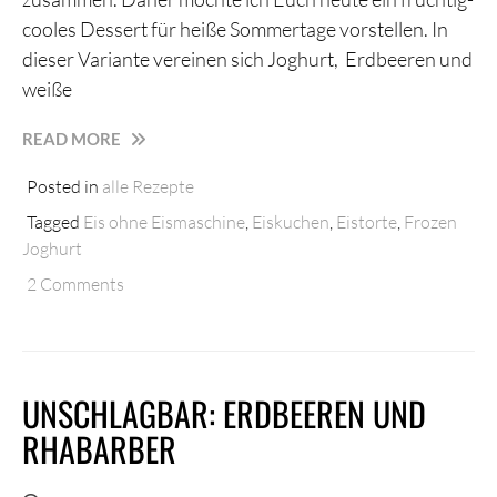
cooles Dessert für heiße Sommertage vorstellen. In
dieser Variante vereinen sich Joghurt, Erdbeeren und
weiße
EISKALTE
READ MORE
ERFRISCHUNG
Posted in
alle Rezepte
GEFÄLLIG?
FROZEN
Tagged
Eis ohne Eismaschine
,
Eiskuchen
,
Eistorte
,
Frozen
JOGHURT
Joghurt
KUCHEN
2 Comments
MIT
ERDBEEREN
UND
WEISSER S
CHOKOLADE
UNSCHLAGBAR: ERDBEEREN UND
RHABARBER