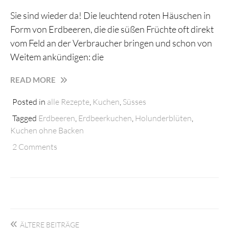
Sie sind wieder da! Die leuchtend roten Häuschen in
Form von Erdbeeren, die die süßen Früchte oft direkt
vom Feld an der Verbraucher bringen und schon von
Weitem ankündigen: die
ERBEERMANIA:
READ MORE
FRUCHTIGER
Posted in
alle Rezepte
,
Kuchen
,
Süsses
ERDBEER-
HOLUNDERBLÜTENKUCHEN
Tagged
Erdbeeren
,
Erdbeerkuchen
,
Holunderblüten
,
OHNE
Kuchen ohne Backen
BACKEN
2 Comments
Beitragsnavigation
ÄLTERE BEITRÄGE