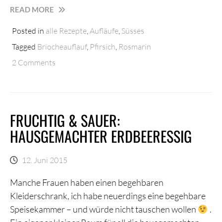
VON
READ MORE
FOODPAIRING
Posted in
alle Rezepte
,
Aufläufe
,
Süsses
UND
BRIOCHEAUFLAUF
Tagged
Briocheauflauf
,
Pfirsich
,
Rosmarin
2 Comments
FRUCHTIG & SAUER:
HAUSGEMACHTER ERDBEERESSIG
12. Juni 2015
Manche Frauen haben einen begehbaren
Kleiderschrank, ich habe neuerdings eine begehbare
Speisekammer – und würde nicht tauschen wollen
.