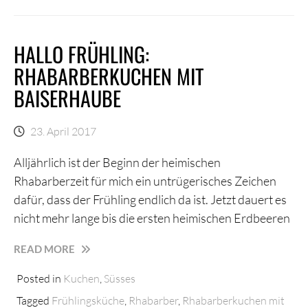
HALLO FRÜHLING:
RHABARBERKUCHEN MIT
BAISERHAUBE
23. April 2017
Alljährlich ist der Beginn der heimischen
Rhabarberzeit für mich ein untrügerisches Zeichen
dafür, dass der Frühling endlich da ist. Jetzt dauert es
nicht mehr lange bis die ersten heimischen Erdbeeren
HALLO
READ MORE
FRÜHLING:
Posted in
Kuchen
,
Süsses
RHABARBERKUCHEN
MIT
Tagged
Frühlingsküche
,
Rhabarber
,
Rhabarberkuchen mit