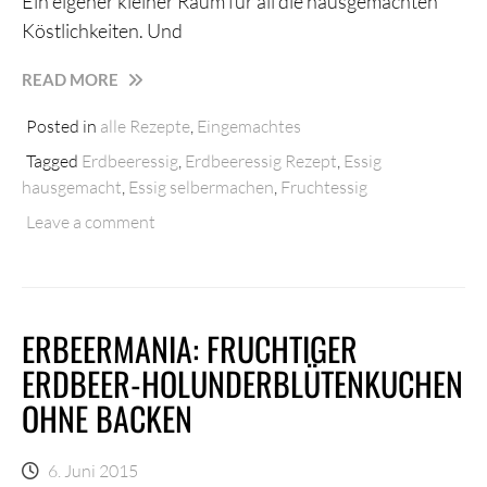
Ein eigener kleiner Raum für all die hausgemachten
Köstlichkeiten. Und
FRUCHTIG
READ MORE
&
Posted in
alle Rezepte
,
Eingemachtes
SAUER:
HAUSGEMACHTER
Tagged
Erdbeeressig
,
Erdbeeressig Rezept
,
Essig
ERDBEERESSIG
hausgemacht
,
Essig selbermachen
,
Fruchtessig
Leave a comment
ERBEERMANIA: FRUCHTIGER
ERDBEER-HOLUNDERBLÜTENKUCHEN
OHNE BACKEN
6. Juni 2015