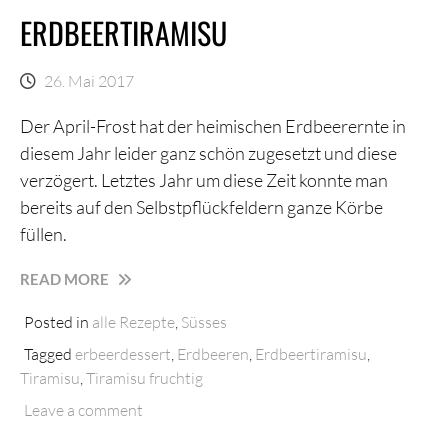
ERDBEERTIRAMISU
26. Mai 2017
Der April-Frost hat der heimischen Erdbeerernte in
diesem Jahr leider ganz schön zugesetzt und diese
verzögert. Letztes Jahr um diese Zeit konnte man
bereits auf den Selbstpflückfeldern ganze Körbe
füllen.
ERDBEERTIRAMISU
READ MORE
Posted in
alle Rezepte
,
Süsses
Tagged
erbeerdessert
,
Erdbeeren
,
Erdbeertiramisu
,
Tiramisu
,
Tiramisu fruchtig
Leave a comment