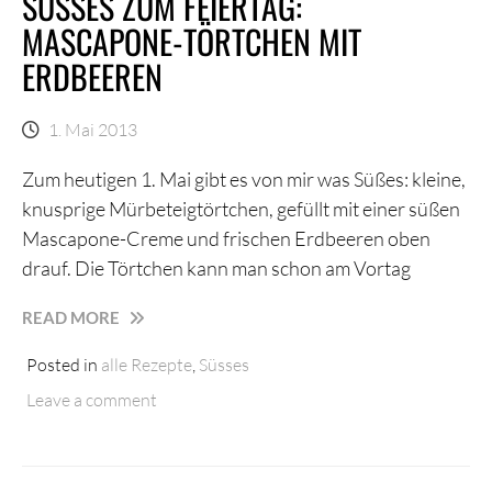
SÜSSES ZUM FEIERTAG: M
ASCAPONE-TÖRTCHEN MIT E
RDBEEREN
1. Mai 2013
Zum heutigen 1. Mai gibt es von mir was Süßes: kleine,
knusprige Mürbeteigtörtchen, gefüllt mit einer süßen
Mascapone-Creme und frischen Erdbeeren oben
drauf. Die Törtchen kann man schon am Vortag
SÜSSES Z
READ MORE
UM F
Posted in
alle Rezepte
,
Süsses
EIERTAG: M
ASCAPONE-T
Leave a comment
ÖRTCHEN M
IT E
RDBEEREN