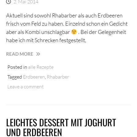
2. Mai 2014
Aktuell sind sowohl Rhabarber als auch Erdbeeren
frisch vom Feld zu haben. Einzelnd schon ein Gedicht
aber als Kombi unschlagbar
. Bei der Gelegenheit
habe ich mit Schrecken festgestellt,
UNSCHLAGBAR:
READ MORE
ERDBEEREN
Posted in
alle Rezepte
UND
RHABARBER
Tagged
Erdbeeren
,
Rhabarber
Leave a comment
LEICHTES DESSERT MIT JOGHURT
UND ERDBEEREN